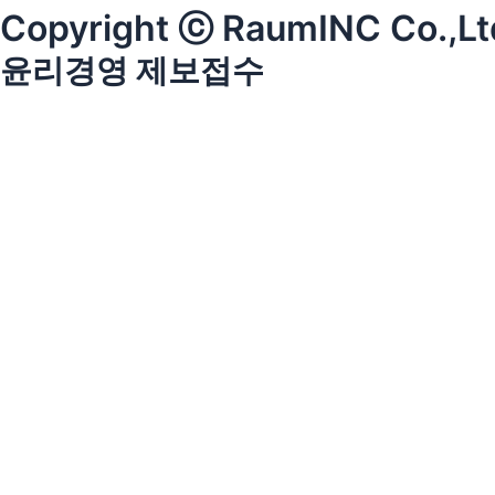
Copyright ⓒ RaumINC Co.,Ltd
윤리경영 제보접수
About RAUM
회사소개
히스토리
조직도
파트너스
뉴스
Portfolio