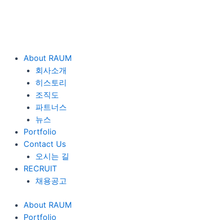
콘
텐
츠
로
건
About RAUM
너
회사소개
뛰
히스토리
기
조직도
파트너스
뉴스
Portfolio
Contact Us
오시는 길
RECRUIT
채용공고
About RAUM
Portfolio